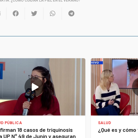
RTIR:
¿CÓMO CUIDAR LA PIEL EN EL VERANO?
UD PÚBLICA
SALUD
firman 18 casos de triquinosis
¿Qué es y cómo t
la UP N° 49 de Junín y aseguran