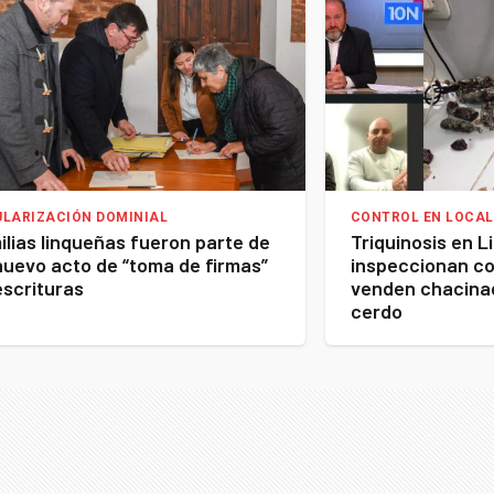
ULARIZACIÓN DOMINIAL
CONTROL EN LOCAL
ilias linqueñas fueron parte de
Triquinosis en L
nuevo acto de “toma de firmas”
inspeccionan c
escrituras
venden chacina
cerdo