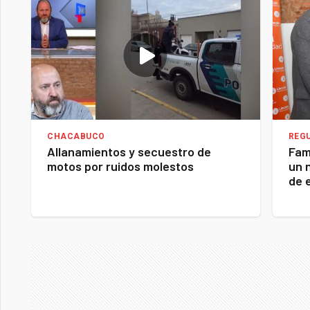
CHACABUCO
REG
Allanamientos y secuestro de
Fam
motos por ruidos molestos
un 
de 