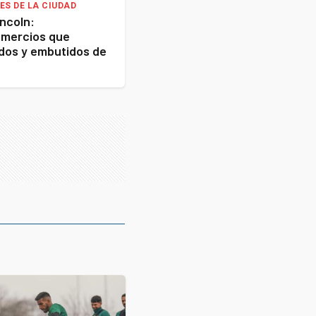
ES DE LA CIUDAD
incoln:
omercios que
dos y embutidos de