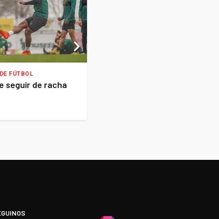
DE FÚTBOL
LIGA NACIONAL DE BASQUET
e seguir de racha
Argentino arrancó con derr
EGUINOS