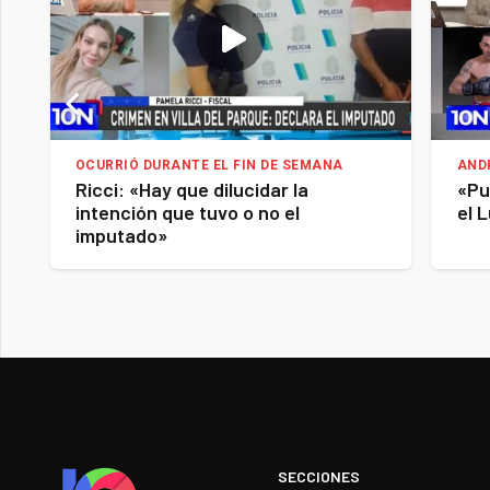
OCURRIÓ DURANTE EL FIN DE SEMANA
AND
Ricci: «Hay que dilucidar la
«Pu
intención que tuvo o no el
el 
imputado»
SECCIONES